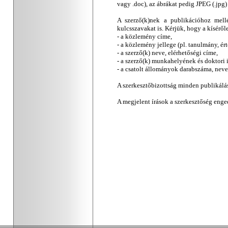
vagy .doc), az ábrákat pedig JPEG (.jpg)
A szerző(k)nek a publikációhoz mell
kulcsszavakat is. Kérjük, hogy a kíséről
- a közlemény címe,
- a közlemény jellege (pl. tanulmány, ér
- a szerző(k) neve, elérhetőségi címe,
- a szerző(k) munkahelyének és doktori
- a csatolt állományok darabszáma, neve
A szerkesztőbizottság minden publikálás
A megjelent írások a szerkesztőség enge