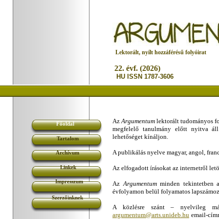
L
ektorált, nyílt hozzáférésű folyóirat
22. évf. (2026)
HU ISSN 1787-3606
A
z
Argumentum
lektorált tudományos f
Főoldal
megfelelő tanulmány előtt nyitva ál
lehetőséget kínáljon.
Tartalom
A publikálás nyelve magyar, angol, franc
Archívum
Az elfogadott írásokat az internetről l
Linkek
Impresszum
Az
Argumentum
minden tekintetben a
évfolyamon belül folyamatos lapszámozás
Szerzőinknek
A közlésre szánt – nyelvileg már
argumentum@arts.unideb.hu
email-címr