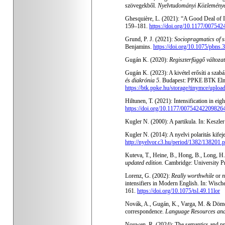
szövegekből.
Nyelvtudományi Közlemény
Ghesquière, L. (2021): “A Good Deal of I
159–181.
https://doi.org/10.1177/00754
Grund, P. J. (2021):
Sociopragmatics of s
Benjamins.
https://doi.org/10.1075/pbns.
Gugán K. (2020):
Regiszterfüggő változ
Gugán K. (2023): A kivétel erősíti a szabá
és diakrónia 5
. Budapest: PPKE BTK Elmé
https://btk.ppke.hu/storage/tinymce/uplo
Hiltunen, T. (2021): Intensification in eig
https://doi.org/10.1177/00754242209826
Kugler N. (2000): A partikula. In: Keszler
Kugler N. (2014): A nyelvi polaritás kife
http://nyelvor.c3.hu/period/1382/138201.
Kuteva, T., Heine, B., Hong, B., Long, H
updated edition
.
Cambridge: University P
Lorenz, G. (2002):
Really worthwhile
or
n
intensifiers in Modern English. In: Wisch
161.
https://doi.org/10.1075/tsl.49.11lor
Novák, A., Gugán, K., Varga, M. & Dömötö
correspondence.
Language Resources and
Nouwen, R. (2024): The semantics and prob