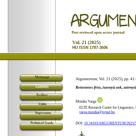
P
eer-reviewed open access journal
Vol. 21 (2025)
HU ISSN 1787-3606
Mainpage
Argumentum, Vol. 21 (2025), pp. 41
Contents
Rettenetes friss
,
iszonyú sok
,
szörnyű
Archive
Mónika
Varga
Links
ELTE
Research Centre for Linguistics,
varga.monika@nytud.hu
Impressum
Technical Guide
DOI:
10.34103/ARGUMENTUM/2025/