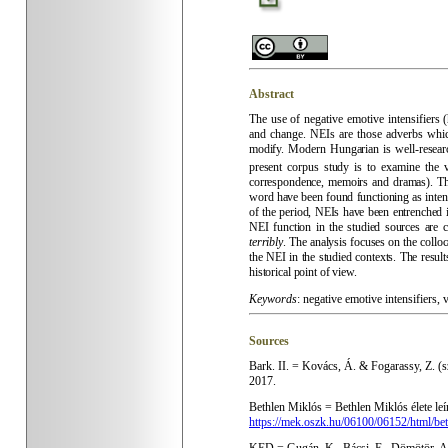
Abstract
The use of negative emotive intensifiers (
and change. NEIs are those adverbs whi
modify. Modern Hungarian is well-research
present corpus study is to examine the
correspondence, memoirs and dramas). The
word have been found functioning as intens
of the period, NEIs have been entrenched i
NEI function in the studied sources are
terribly
. The analysis focuses on the colloc
the NEI in the studied contexts. The results
historical point of view.
Keywords
:
negative emotive intensifiers, 
Sources
Bark. II. = Kovács, Á. & Fogarassy, Z. (s
2017.
Bethlen Miklós = Bethlen Miklós élete leí
https://mek.oszk.hu/06100/06152/html/be