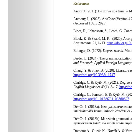
References
Andor J. (2011): De durva ez a téma! – Me
Anthony, L. (2023): An
tConc
(Version 4.
(
Accessed 1 July 2025
)
Biber, D., Johansson, S., Leeeh, G. Conr
Bibok, K. & Szabó, M. K.
(2025): A corp
Argumentum
21, 1–13.
https://doi.or
Bolinger, D. (1972):
Degree words
. Mou
Bardet, L. (2024): The grammaticalization 
and Research. Applied Foreign Language 
Chang, Y. & Shao, B. (2020): Literature r
https://doi.org/10.3968/11747
Claridge, C. & Kytö, M. (2021): Degree a
English Linguistics
49(1), 3–17.
https://
Claridge, C., Jonsson, E. & Kytö, M. (20
https://doi.org/10.1017/9781108560627
Dér Cs. I. (2013a): Iszonyatosan/rettenete
interkulturális kommunikáció elmélete és 
Dér Cs. I. (2013b): Mi számít grammatikal
nyelvtörténeti kutatások újabb eredménye
Dömötör A., Gugán K., Novák A. & Varga M