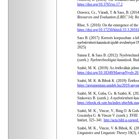
https://doi.org/10.3765/sp.17.2
Oravecz, Cs., Váradi, T. & Sass, B. (201
Resources and Evaluation (LREC’14)
. R
Rhee, S. (2016): On the emergence of the 
https://doi.org/10.17250/khisli.33.3.2016
Sass B. (2017): Keresés korpuszban: a kib
nyelvtörténeti kutatások újabb eredményei
I
2025
)
Simon E. & Sass B. (2012): Nyelvtechnoló
(szerk.):
Nyelvtechnológiai kutatások.
Buda
Szabó, M. K. (2019): Az értékváltás jelen
https://doi.org/10.18349/MagyarNyelv.20
Szabó, M. K. & Bibok K. (2019): Értékves
https://argumentum.unideb.hu/2019-anya
Szabó, M. K, Guba, Cs. & Szabó, K. (2022
Sinkovics B. (szerk.):
A nyelvtörténeti ku
https://ebook.ek.szte.hu/index.php/btk-ma
Szabó, M. K., Vincze, V., Ring O. & Gub
Gosztolya G. & Vincze V. (szerk.):
XVIII.
Intézet, 325–341.
http://acta.bibl.u-szeg
Szabó, M. K., Vincze, V. & Bibok, K. (202
Linguistics and Linguistic Theory
19(3), 