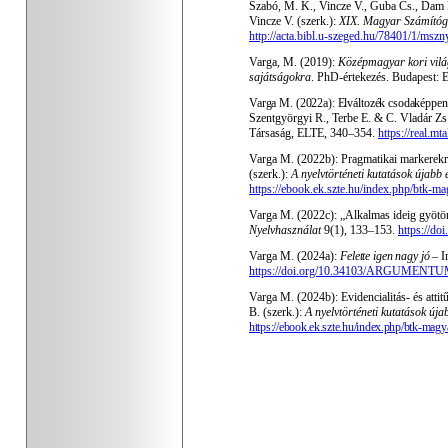
Szabó, M. K., Vincze V., Guba Cs., Dam B
Vincze V. (szerk.):
XIX. Magyar Számítógé
http://acta.bibl.u-szeged.hu/78401/1/ms
Varga, M. (2019):
Középmagyar kori világ
sajátságokra
. PhD-értekezés. Budapest:
Varga M. (2022a): Elváltozék csodaképpen
Szentgyörgyi R., Terbe E. & C. Vladár Zs.
Társaság, ELTE, 340–354.
https://real.
Varga M. (2022b): Pragmatikai markerekrő
(szerk.):
A nyelvtörténeti kutatások újabb
https://ebook.ek.szte.hu/index.php/btk-ma
Varga M. (2022c): „Alkalmas ideig gyötör
Nyelvhasználat
9(1), 133–153.
https://do
Varga M. (2024a):
F
elette igen nagy jó
– In
https://doi.org/10.34103/ARGUMENTU
Varga M. (2024b): Evidencialitás- és atti
B. (szerk.):
A nyelvtörténeti kutatások új
https://ebook.ek.szte.hu/index.php/btk-magy