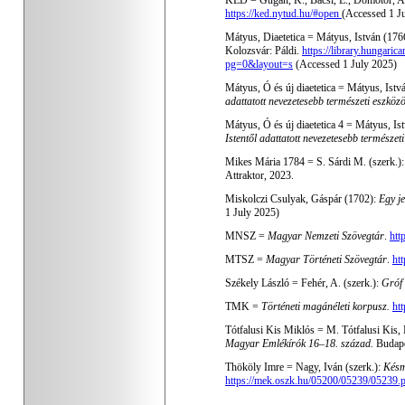
KED =
Gugán, K., Bácsi, E., Dömötör, A
https://ked.nytud.hu/#open
(
Accessed 1 J
Mátyus, Diaetetica = Mátyus, István (176
Kolozsvár: Páldi.
https://library.hunga
pg=0&layout=s
(
Accessed 1 July 2025
)
Mátyus, Ó és új diaetetica =
Mátyus, Istv
adattatott nevezetesebb természeti eszköz
Mátyus, Ó és új diaetetica 4 =
Mátyus, Is
Istentől adattatott nevezetesebb természet
Mikes Mária 1784 =
S. Sárdi M. (szerk.)
Attraktor, 2023.
Miskolczi Csulyak, Gáspár (1702):
Egy je
1 July 2025
)
MNSZ =
Magyar Nemzeti Szövegtár
.
htt
MTSZ =
Magyar Történeti Szövegtár
.
htt
Székely László = Fehér, A. (szerk.):
Gróf 
TMK =
Történeti magánéleti korpusz.
htt
Tótfalusi Kis Miklós = M. Tótfalusi Kis, 
Magyar Emlékírók 16–18. század.
Budape
Thököly Imre = Nagy, Iván (szerk.):
Késm
https://mek.oszk.hu/05200/05239/05239.