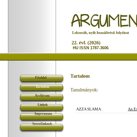
L
ektorált, nyílt hozzáférésű folyóirat
22. évf. (2026)
HU ISSN 1787-3606
Tartalom
Főoldal
Tartalom
Tanulmányok:
Archívum
Linkek
AZZA SLAMA:
An Ex
Impresszum
Szerzőinknek